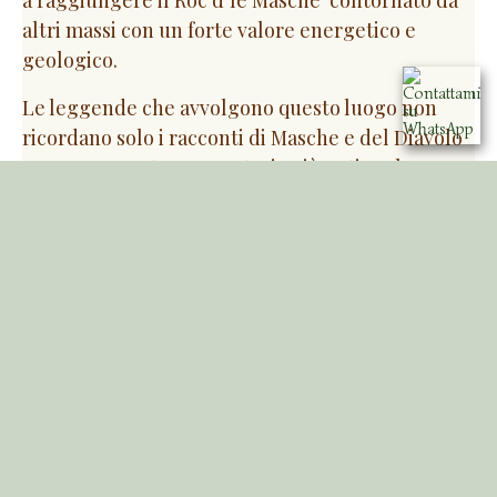
a raggiungere il Roc d’le Masche contornato da
altri massi con un forte valore energetico e
geologico.
Le leggende che avvolgono questo luogo non
ricordano solo i racconti di Masche e del Diavolo
ma rappresentano una storia più antica che narra
di popolazioni native e altre che giunsero da
lontano. Tracce indelebili che rendono il Roc d’le
Masche un antico luogo di culto da proteggere.
Ti accompagnerò in un viaggio attraverso il
tempo e potrai ricontattare il sapere ancestrale,
attivando in te il “potere del Vento” che ha
modellato questo territorio e che porta con sé
rituali della tradizione nativa. I viaggi meditativi
nei luoghi di culto o in monoliti e megaliti,
attivano profonde trasformazioni.