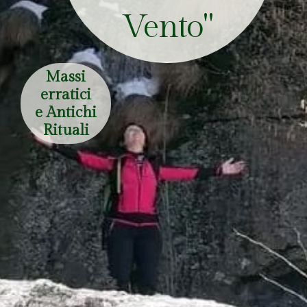
Vento"
Massi
erratici
e Antichi
Rituali