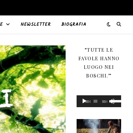
E
NEWSLETTER
BIOGRAFIA
“TUTTE LE
FAVOLE HANNO
LUOGO NEI
BOSCHI.”
Audio
Usa
Player
i
00:00
00:00
tasti
freccia
su/giù
per
aumentare
o