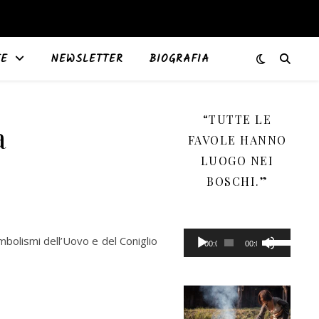
TE
NEWSLETTER
BIOGRAFIA
“TUTTE LE
a
FAVOLE HANNO
LUOGO NEI
BOSCHI.”
Audio
Usa
mbolismi dell’Uovo e del Coniglio
00:00
00:00
Player
i
tasti
freccia
su/giù